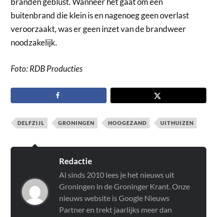
branden geblust. Wanneer het gaat om een
buitenbrand die klein is en nagenoeg geen overlast
veroorzaakt, was er geen inzet van de brandweer
noodzakelijk.
Foto: RDB Producties
DELFZIJL
GRONINGEN
HOOGEZAND
UITHUIZEN
Redactie
Al sinds 2010 lees je het nieuws uit
Groningen in de Groninger Krant. Onze
nieuws website is Google Nieuws
Partner en trekt jaarlijks meer dan