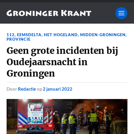
112
,
EEMSDELTA
,
HET HOGELAND
,
MIDDEN-GRONINGEN
,
PROVINCIE
Geen grote incidenten bij
Oudejaarsnacht in
Groningen
door
Redactie
op
2 januari 2022