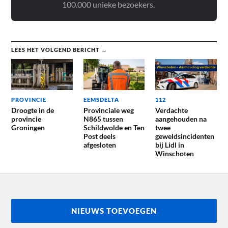
100.000 unieke bezoekers.
LEES HET VOLGEND BERICHT →
PROVINCIE
EEMSDELTA
112
Droogte in de
Provinciale weg
Verdachte
provincie
N865 tussen
aangehouden na
Groningen
Schildwolde en Ten
twee
Post deels
geweldsincidenten
afgesloten
bij Lidl in
Winschoten
NIEUWS TOEVOEGEN