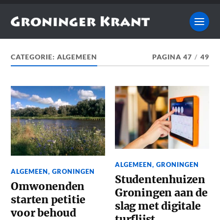
CATEGORIE:
ALGEMEEN
PAGINA 47
/
49
ALGEMEEN
,
GRONINGEN
ALGEMEEN
,
GRONINGEN
Studentenhuizen
Omwonenden
Groningen aan de
starten petitie
slag met digitale
voor behoud
turflijst