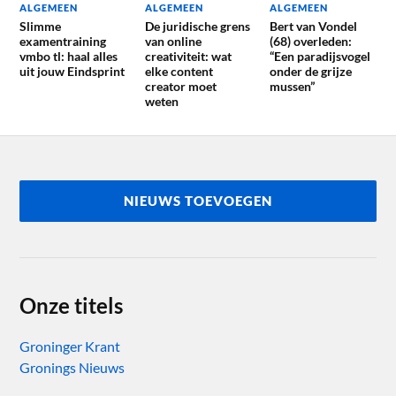
ALGEMEEN
ALGEMEEN
ALGEMEEN
Slimme
De juridische grens
Bert van Vondel
examentraining
van online
(68) overleden:
vmbo tl: haal alles
creativiteit: wat
“Een paradijsvogel
uit jouw Eindsprint
elke content
onder de grijze
creator moet
mussen”
weten
NIEUWS TOEVOEGEN
Onze titels
Groninger Krant
Gronings Nieuws