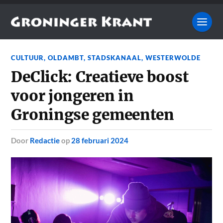
CULTUUR
,
OLDAMBT
,
STADSKANAAL
,
WESTERWOLDE
DeClick: Creatieve boost
voor jongeren in
Groningse gemeenten
door
Redactie
op
28 februari 2024