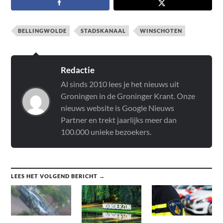
BELLINGWOLDE
STADSKANAAL
WINSCHOTEN
Redactie
Al sinds 2010 lees je het nieuws uit
Groningen in de Groninger Krant. Onze
nieuws website is Google Nieuws
Partner en trekt jaarlijks meer dan
100.000 unieke bezoekers.
LEES HET VOLGEND BERICHT →