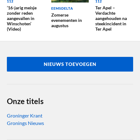
112
112
’16-jarig meisje
Ter Apel –
EEMSDELTA
zonder reden
Verdachte
Zomerse
aangevallen in
aangehouden na
evenementen in
Winschoten’
steekincident in
augustus
(Video)
Ter Apel
NIEUWS TOEVOEGEN
Onze titels
Groninger Krant
Gronings Nieuws