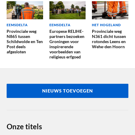
EEMSDELTA
EEMSDELTA
HET HOGELAND
Provinciale weg
Europese RELIHE-
Provinciale weg
N865 tussen
partners bezoeken
N361 dicht tussen
Schildwolde en Ten
Groningen voor
rotondes Leens en
Post deels
inspirerende
Wehe-den Hoorn
afgesloten
voorbeelden van
religieus erfgoed
NIEUWS TOEVOEGEN
Onze titels