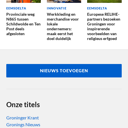
EEMSDELTA
INNOVATIE
EEMSDELTA
Provinciale weg
Werkkleding en
Europese RELIHE-
N865 tussen
merchandise voor
partners bezoeken
Schildwolde en Ten
lokale
Groningen voor
Post deels
ondernemers:
inspirerende
afgesloten
maak eerst het
voorbeelden van
doel duidelijk
religieus erfgoed
NIEUWS TOEVOEGEN
Onze titels
Groninger Krant
Gronings Nieuws