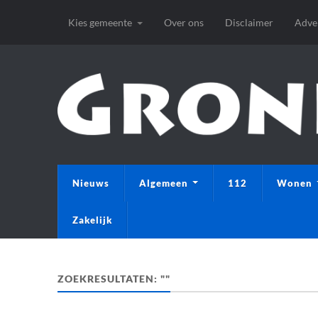
Kies gemeente
Over ons
Disclaimer
Adve
Nieuws
Algemeen
112
Wonen
Zakelijk
ZOEKRESULTATEN: ""