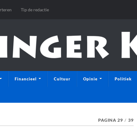
rteren
Tip de redactie
Financieel
Cultuur
Opinie
Politiek
PAGINA 29
/
39