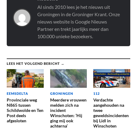
Al sinds 2010 lees je het nieuws uit
Groningen in de Groninger Krant. Onze
nieuws website is Google Nieuws
Partner en trekt jaarlijks meer dan
100.000 unieke bezoekers.
LEES HET VOLGEND BERICHT →
EEMSDELTA
GRONINGEN
112
Provinciale weg
Meerdere vrouwen
Verdachte
N865 tussen
melden zich na
aangehouden na
Schildwolde en Ten
incident
twee
Post deels
Winschoten: ‘Hij
geweldsincidenten
afgesloten
ging mij ook
bij Lidl in
achterna’
Winschoten