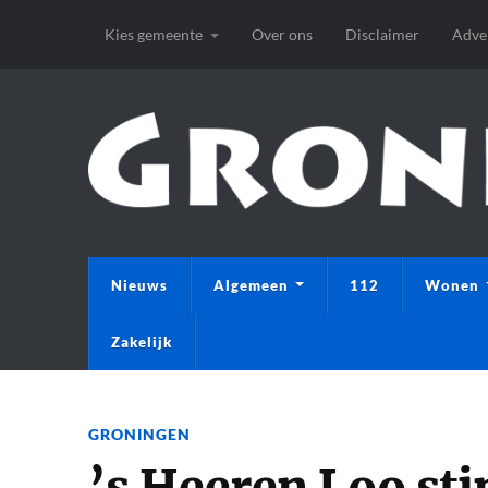
Kies gemeente
Over ons
Disclaimer
Adve
Nieuws
Algemeen
112
Wonen
Zakelijk
GRONINGEN
’s Heeren Loo st