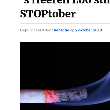
STOPtober
Gepubliceerd
door
Redactie
op
2 oktober 2018