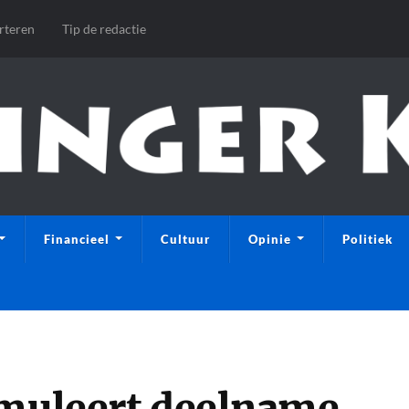
rteren
Tip de redactie
Financieel
Cultuur
Opinie
Politiek
imuleert deelname