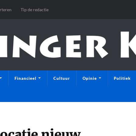
rteren
Tip de redactie
Financieel
Cultuur
Opinie
Politiek
locatie nieuw