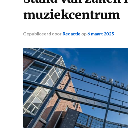
muziekcentrum
Gepubliceerd
door
Redactie
op
6 maart 2025