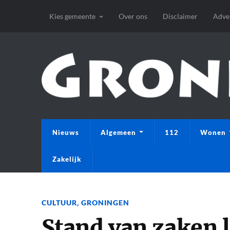
Kies gemeente
Over ons
Disclaimer
Adve
Nieuws
Algemeen
112
Wonen
Zakelijk
CULTUUR
,
GRONINGEN
Stand van zaken 