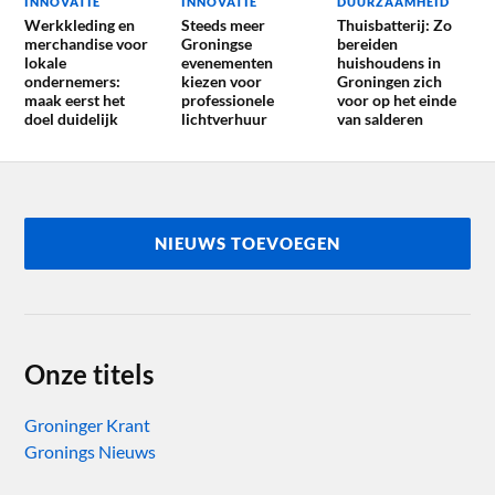
INNOVATIE
INNOVATIE
DUURZAAMHEID
Werkkleding en
Steeds meer
Thuisbatterij: Zo
merchandise voor
Groningse
bereiden
lokale
evenementen
huishoudens in
ondernemers:
kiezen voor
Groningen zich
maak eerst het
professionele
voor op het einde
doel duidelijk
lichtverhuur
van salderen
NIEUWS TOEVOEGEN
Onze titels
Groninger Krant
Gronings Nieuws