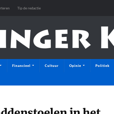
rteren
Tip de redactie
Financieel
Cultuur
Opinie
Politiek
ddenstoelen in het