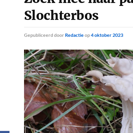
Slochterbos
Gepubliceerd
door
Redactie
op
4 oktober 2023