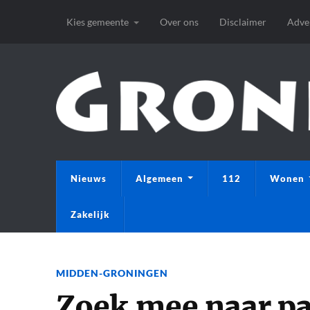
Kies gemeente
Over ons
Disclaimer
Adve
Nieuws
Algemeen
112
Wonen
Zakelijk
MIDDEN-GRONINGEN
Zoek mee naar pa