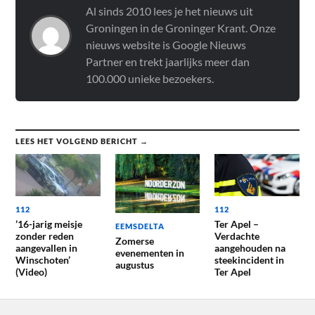
Al sinds 2010 lees je het nieuws uit
Groningen in de Groninger Krant. Onze
nieuws website is Google Nieuws
Partner en trekt jaarlijks meer dan
100.000 unieke bezoekers.
LEES HET VOLGEND BERICHT →
112
112
’16-jarig meisje
Ter Apel –
EEMSDELTA
zonder reden
Verdachte
Zomerse
aangevallen in
aangehouden na
evenementen in
Winschoten’
steekincident in
augustus
(Video)
Ter Apel