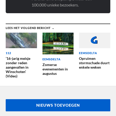
100.000 unieke bezoekers.
LEES HET VOLGEND BERICHT →
112
EEMSDELTA
’16-jarig meisje
Opruimen
EEMSDELTA
zonder reden
stormschade duurt
Zomerse
aangevallen in
enkele weken
evenementen in
Winschoten’
augustus
(Video)
NIEUWS TOEVOEGEN