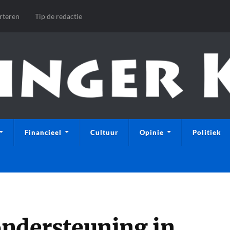
rteren
Tip de redactie
Financieel
Cultuur
Opinie
Politiek
 ondersteuning in