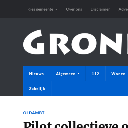
Kies gemeente
Over ons
Disclaimer
Adve
Nieuws
Algemeen
112
Wonen
Zakelijk
OLDAMBT
Pilot collectieve