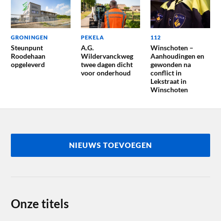
GRONINGEN
PEKELA
112
Steunpunt
A.G.
Winschoten –
Roodehaan
Wildervanckweg
Aanhoudingen en
opgeleverd
twee dagen dicht
gewonden na
voor onderhoud
conflict in
Lekstraat in
Winschoten
NIEUWS TOEVOEGEN
Onze titels