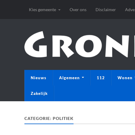
Kies gemeente
Over ons
Disclaimer
Adve
Nieuws
Algemeen
112
Wonen
Zakelijk
CATEGORIE:
POLITIEK