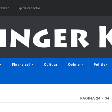
rteren
Tip de redactie
Financieel
Cultuur
Opinie
Politiek
PAGINA 24
/
34