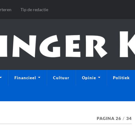
rteren
Tip de redactie
Financieel
Cultuur
Opinie
Politiek
PAGINA 26
/
34