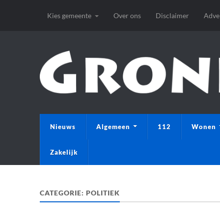
Kies gemeente
Over ons
Disclaimer
Adve
Nieuws
Algemeen
112
Wonen
Zakelijk
CATEGORIE:
POLITIEK