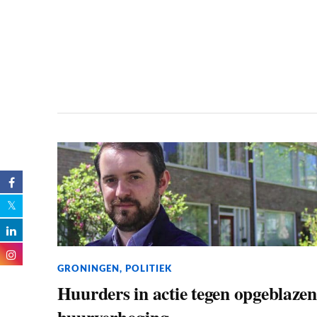
GRONINGEN
,
POLITIEK
Huurders in actie tegen opgeblazen