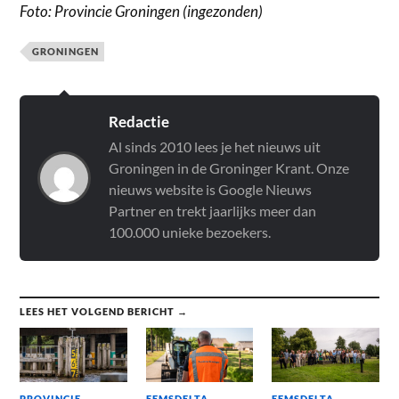
Foto: Provincie Groningen (ingezonden)
GRONINGEN
Redactie
Al sinds 2010 lees je het nieuws uit
Groningen in de Groninger Krant. Onze
nieuws website is Google Nieuws
Partner en trekt jaarlijks meer dan
100.000 unieke bezoekers.
LEES HET VOLGEND BERICHT →
PROVINCIE
EEMSDELTA
EEMSDELTA