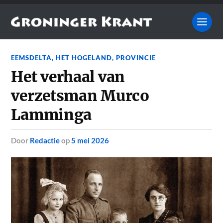
EEMSDELTA
,
HET HOGELAND
,
PROVINCIE
Het verhaal van
verzetsman Murco
Lamminga
door
Redactie
op
5 mei 2026