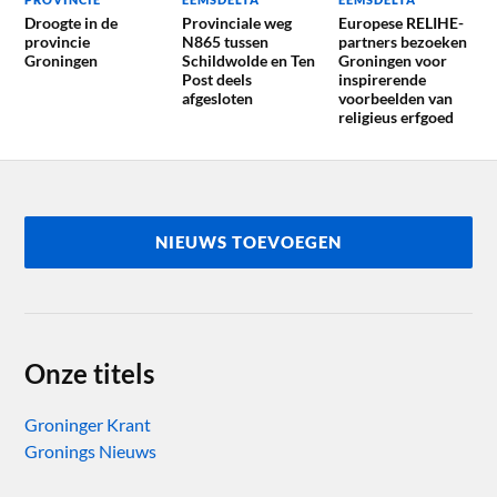
Droogte in de
Provinciale weg
Europese RELIHE-
provincie
N865 tussen
partners bezoeken
Groningen
Schildwolde en Ten
Groningen voor
Post deels
inspirerende
afgesloten
voorbeelden van
religieus erfgoed
NIEUWS TOEVOEGEN
Onze titels
Groninger Krant
Gronings Nieuws