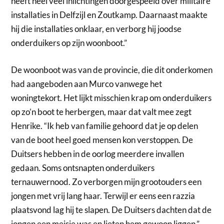
heeft heel veel inlichtingen doorgespeeld over militaire
installaties in Delfzijl en Zoutkamp. Daarnaast maakte
hij die installaties onklaar, en verborg hij joodse
onderduikers op zijn woonboot.”
De woonboot was van de provincie, die dit onderkomen
had aangeboden aan Murco vanwege het
woningtekort. Het lijkt misschien krap om onderduikers
op zo’n boot te herbergen, maar dat valt mee zegt
Henrike. “Ik heb van familie gehoord dat je op delen
van de boot heel goed mensen kon verstoppen. De
Duitsers hebben in de oorlog meerdere invallen
gedaan. Soms ontsnapten onderduikers
ternauwernood. Zo verborgen mijn grootouders een
jongen met vrij lang haar. Terwijl er eens een razzia
plaatsvond lag hij te slapen. De Duitsers dachten dat de
jongen een meisje was en lieten hem gewoon liggen.”