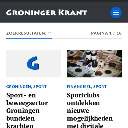
ZOEKRESULTATEN: ""
PAGINA 1
/
18
GRONINGEN
,
SPORT
FINANCIEEL
,
SPORT
Sport- en
Sportclubs
beweegsector
ontdekken
Groningen
nieuwe
bundelen
mogelijkheden
krachten
met digitale