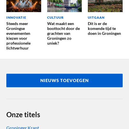
INNOVATIE
CULTUUR
UITGAAN
Steeds meer
Wat maakt een
Dit is er de
Groningse
boottocht door de
komende tijd te
evenementen
grachten van
doen in Groningen
kiezen voor
Groningen zo
professionele
uniek?
lichtverhuur
NIEUWS TOEVOEGEN
Onze titels
Groninger Krant