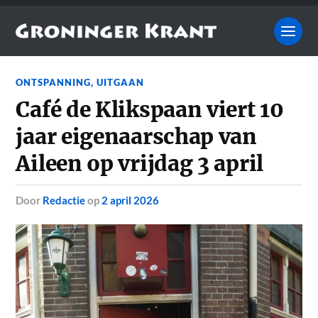
ONTSPANNING
,
UITGAAN
Café de Klikspaan viert 10
jaar eigenaarschap van
Aileen op vrijdag 3 april
door
Redactie
op
2 april 2026