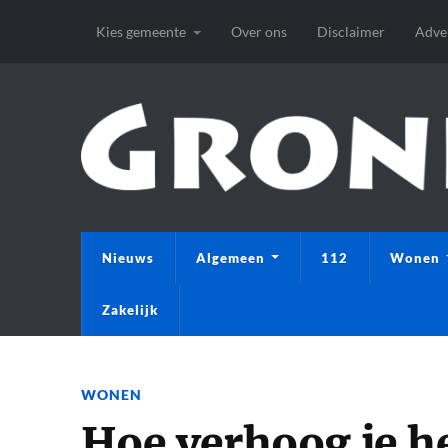
Kies gemeente
Over ons
Disclaimer
Adve
Nieuws
Algemeen
112
Wonen
Zakelijk
WONEN
Hoe verhoog je he