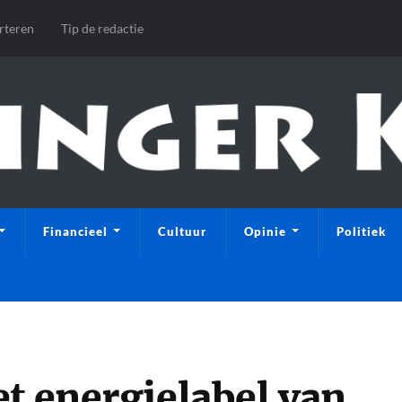
rteren
Tip de redactie
Financieel
Cultuur
Opinie
Politiek
t energielabel van