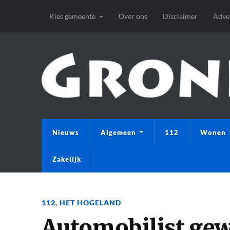
Kies gemeente
Over ons
Disclaimer
Adve
Nieuws
Algemeen
112
Wonen
Zakelijk
112
,
HET HOGELAND
Automobilist gew