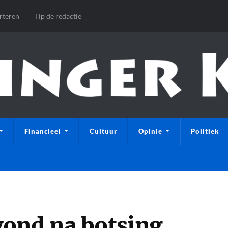
rteren
Tip de redactie
Financieel
Cultuur
Opinie
Politiek
ond na botsing