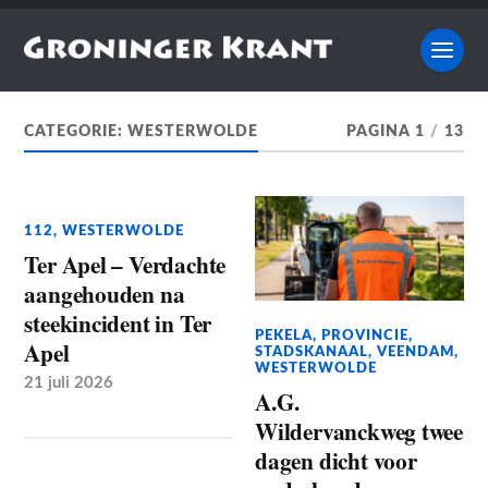
CATEGORIE:
WESTERWOLDE
PAGINA 1
/
13
112
,
WESTERWOLDE
Ter Apel – Verdachte
aangehouden na
steekincident in Ter
PEKELA
,
PROVINCIE
,
Apel
STADSKANAAL
,
VEENDAM
,
WESTERWOLDE
21 juli 2026
A.G.
Wildervanckweg twee
dagen dicht voor