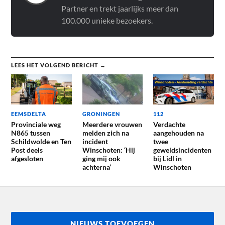
Partner en trekt jaarlijks meer dan
100.000 unieke bezoekers.
LEES HET VOLGEND BERICHT →
EEMSDELTA
GRONINGEN
112
Provinciale weg
Meerdere vrouwen
Verdachte
N865 tussen
melden zich na
aangehouden na
Schildwolde en Ten
incident
twee
Post deels
Winschoten: ‘Hij
geweldsincidenten
afgesloten
ging mij ook
bij Lidl in
achterna’
Winschoten
NIEUWS TOEVOEGEN