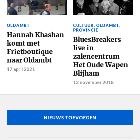
OLDAMBT
CULTUUR
,
OLDAMBT
,
PROVINCIE
Hannah Khashan
BluesBreakers
komt met
live in
Frietboutique
zalencentrum
naar Oldambt
Het Oude Wapen
17 april 2021
Blijham
13 november 2018
NIEUWS TOEVOEGEN