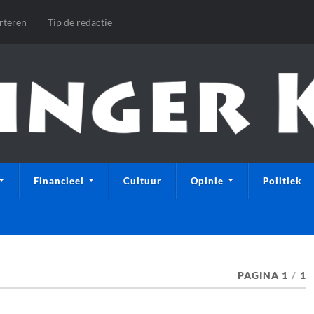
rteren
Tip de redactie
Financieel
Cultuur
Opinie
Politiek
PAGINA 1
/
1