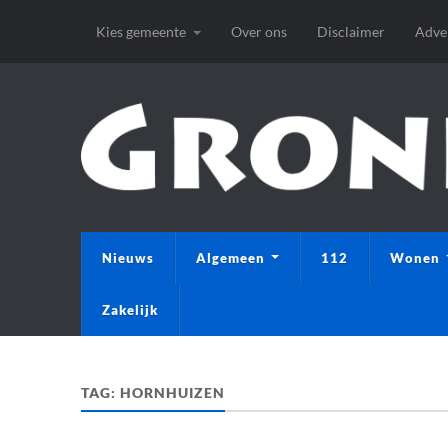
Kies gemeente
Over ons
Disclaimer
Adve
Nieuws
Algemeen
112
Wonen
Zakelijk
TAG:
HORNHUIZEN