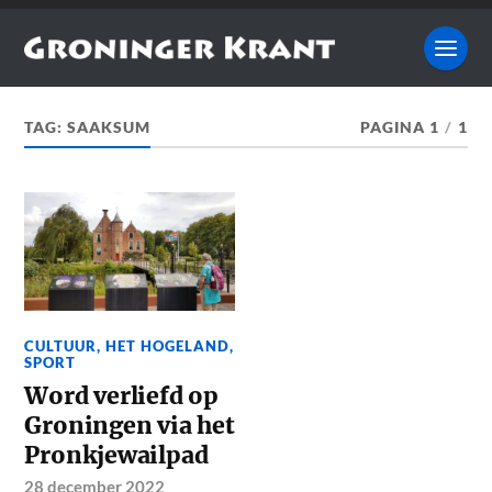
TAG:
SAAKSUM
PAGINA 1
/
1
CULTUUR
,
HET HOGELAND
,
SPORT
Word verliefd op
Groningen via het
Pronkjewailpad
28 december 2022