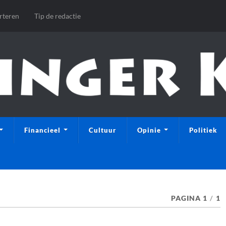
rteren
Tip de redactie
Financieel
Cultuur
Opinie
Politiek
PAGINA 1
/
1