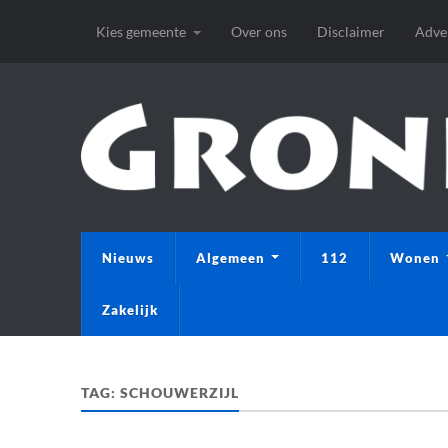
Kies gemeente
Over ons
Disclaimer
Adve
Nieuws
Algemeen
112
Wonen
Zakelijk
TAG:
SCHOUWERZIJL