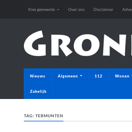
Kies gemeente
Over ons
Disclaimer
Adve
Nieuws
Algemeen
112
Wonen
Zakelijk
TAG:
TERMUNTEN