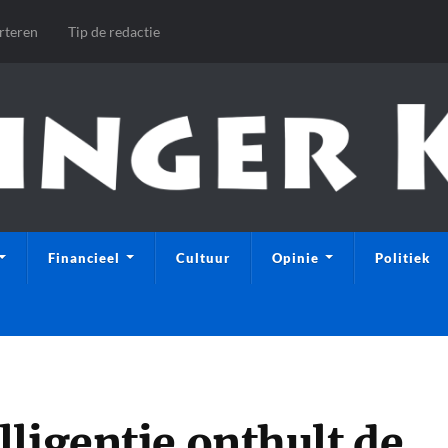
rteren
Tip de redactie
Financieel
Cultuur
Opinie
Politiek
ligentie onthult de