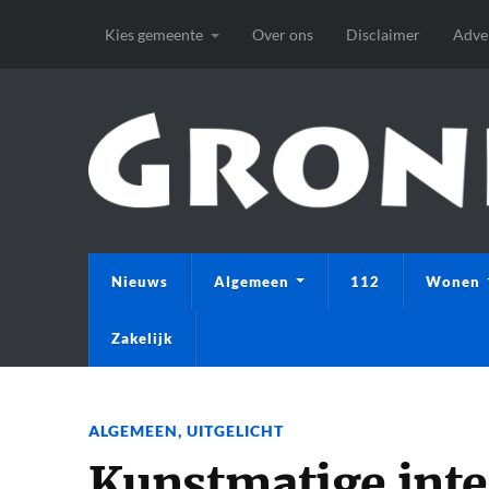
Kies gemeente
Over ons
Disclaimer
Adve
Nieuws
Algemeen
112
Wonen
Zakelijk
ALGEMEEN
,
UITGELICHT
Kunstmatige intel