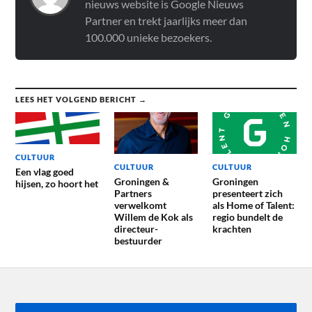
nieuws website is Google Nieuws
Partner en trekt jaarlijks meer dan
100.000 unieke bezoekers.
LEES HET VOLGEND BERICHT →
CULTUUR
CULTUUR
CULTUUR
Een vlag goed
Groningen &
Groningen
hijsen, zo hoort het
Partners
presenteert zich
verwelkomt
als Home of Talent:
Willem de Kok als
regio bundelt de
directeur-
krachten
bestuurder