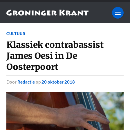
CULTUUR
Klassiek contrabassist
James Oesi in De
Oosterpoort
door
Redactie
op
20 oktober 2018