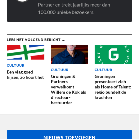
Partner en trekt jaarlijks meer dan
100.000 unieke bezoekers.
LEES HET VOLGEND BERICHT →
CULTUUR
CULTUUR
CULTUUR
Een vlag goed
Groningen &
Groningen
hijsen, zo hoort het
Partners
presenteert zich
verwelkomt
als Home of Talent:
Willem de Kok als
regio bundelt de
directeur-
krachten
bestuurder
NIEUWS TOEVOEGEN