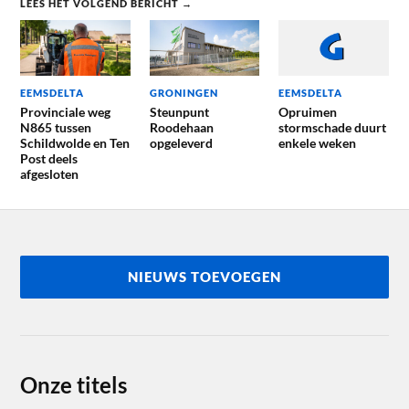
LEES HET VOLGEND BERICHT →
EEMSDELTA
GRONINGEN
EEMSDELTA
Provinciale weg
Steunpunt
Opruimen
N865 tussen
Roodehaan
stormschade duurt
Schildwolde en Ten
opgeleverd
enkele weken
Post deels
afgesloten
NIEUWS TOEVOEGEN
Onze titels