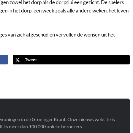
gen zowel het dorp als de dorpslui een gezicht. De spelers
gen in het dorp, een week zoals alle andere weken, het leven
es van zich afgeschud en vervullen de wensen uit het
Tweet
t Groningen in de Groninger Krant. Onze nieuws website is
lijks meer dan 100.000 unieke bezoekers.