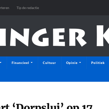
rteren
Tip de redactie
Financieel
Cultuur
Opinie
Politiek
t ‘Dorpslui’ op 17