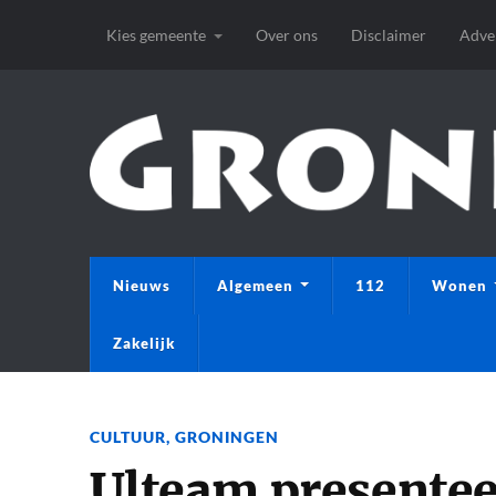
Kies gemeente
Over ons
Disclaimer
Adve
Nieuws
Algemeen
112
Wonen
Zakelijk
CULTUUR
,
GRONINGEN
Ulteam presenteer