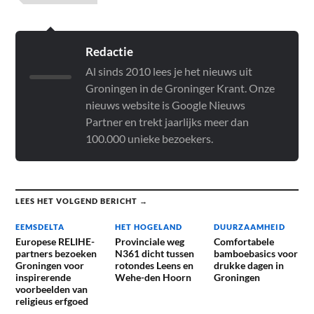
Redactie
Al sinds 2010 lees je het nieuws uit
Groningen in de Groninger Krant. Onze
nieuws website is Google Nieuws
Partner en trekt jaarlijks meer dan
100.000 unieke bezoekers.
LEES HET VOLGEND BERICHT →
EEMSDELTA
HET HOGELAND
DUURZAAMHEID
Europese RELIHE-
Provinciale weg
Comfortabele
partners bezoeken
N361 dicht tussen
bamboebasics voor
Groningen voor
rotondes Leens en
drukke dagen in
inspirerende
Wehe-den Hoorn
Groningen
voorbeelden van
religieus erfgoed