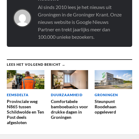
Al sinds 2010 lees je het nieuws uit
Groningen in de Groninger Krant. Onze
nieuws website is Google Nieuws
Partner en trekt jaarlijks meer dan
100.000 unieke bezoekers.
LEES HET VOLGEND BERICHT →
EEMSDELTA
DUURZAAMHEID
GRONINGEN
Provinciale weg
Comfortabele
Steunpunt
N865 tussen
bamboebasics voor
Roodehaan
Schildwolde en Ten
drukke dagen in
opgeleverd
Post deels
Groningen
afgesloten