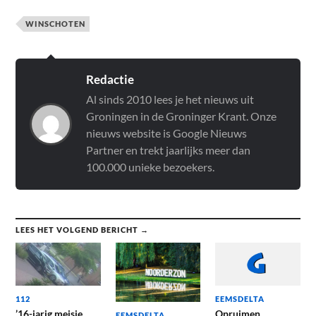
WINSCHOTEN
Redactie
Al sinds 2010 lees je het nieuws uit
Groningen in de Groninger Krant. Onze
nieuws website is Google Nieuws
Partner en trekt jaarlijks meer dan
100.000 unieke bezoekers.
LEES HET VOLGEND BERICHT →
112
EEMSDELTA
’16-jarig meisje
Opruimen
EEMSDELTA