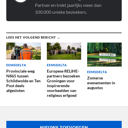
Partner en trekt jaarlijks meer dan
100.000 unieke bezoekers.
LEES HET VOLGEND BERICHT →
EEMSDELTA
EEMSDELTA
Provinciale weg
Europese RELIHE-
EEMSDELTA
N865 tussen
partners bezoeken
Zomerse
Schildwolde en Ten
Groningen voor
evenementen in
Post deels
inspirerende
augustus
afgesloten
voorbeelden van
religieus erfgoed
NIEUWS TOEVOEGEN