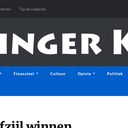
rteren
Tip de redactie
Financieel
Cultuur
Opinie
Politiek
zijl winnen