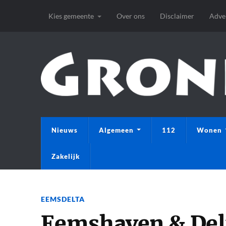
Kies gemeente
Over ons
Disclaimer
Adve
Nieuws
Algemeen
112
Wonen
Zakelijk
EEMSDELTA
Eemshaven & Delf