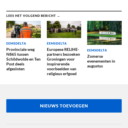
LEES HET VOLGEND BERICHT →
EEMSDELTA
EEMSDELTA
Provinciale weg
Europese RELIHE-
EEMSDELTA
N865 tussen
partners bezoeken
Zomerse
Schildwolde en Ten
Groningen voor
evenementen in
Post deels
inspirerende
augustus
afgesloten
voorbeelden van
religieus erfgoed
NIEUWS TOEVOEGEN