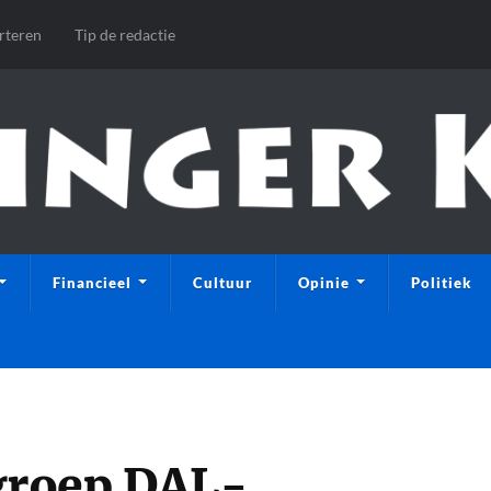
rteren
Tip de redactie
Financieel
Cultuur
Opinie
Politiek
groep DAL-