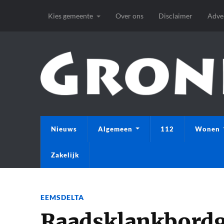
Kies gemeente
Over ons
Disclaimer
Adve
Nieuws
Algemeen
112
Wonen
Zakelijk
EEMSDELTA
Raadsklankbord