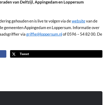
eraden van Delfzijl, Appingedam en Loppersum
ring gehouden en is live te volgen via de
website
van de
an de gemeenten Appingedam en Loppersum. Informatie over
aadsgriffier via
griffie@loppersum.nl
of 0596 – 54 82 00. De
Tweet