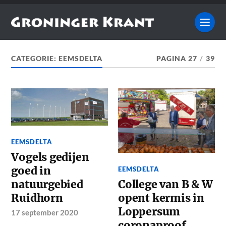
CATEGORIE:
EEMSDELTA
PAGINA 27
/
39
EEMSDELTA
Vogels gedijen
goed in
EEMSDELTA
natuurgebied
College van B & W
Ruidhorn
opent kermis in
Loppersum
17 september 2020
coronaproof