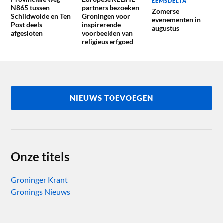
EEMSDELTA
N865 tussen
partners bezoeken
Zomerse
Schildwolde en Ten
Groningen voor
evenementen in
Post deels
inspirerende
augustus
afgesloten
voorbeelden van
religieus erfgoed
NIEUWS TOEVOEGEN
Onze titels
Groninger Krant
Gronings Nieuws