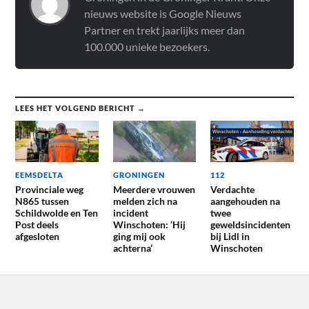
nieuws website is Google Nieuws
Partner en trekt jaarlijks meer dan
100.000 unieke bezoekers.
LEES HET VOLGEND BERICHT →
EEMSDELTA
GRONINGEN
112
Provinciale weg
Meerdere vrouwen
Verdachte
N865 tussen
melden zich na
aangehouden na
Schildwolde en Ten
incident
twee
Post deels
Winschoten: ‘Hij
geweldsincidenten
afgesloten
ging mij ook
bij Lidl in
achterna’
Winschoten