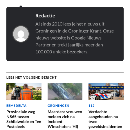
Redactie
Al sinds 2010 lees je het nieuws uit
Groningen in de Groninger Krant. Onze
nieuws website is Google Nieuws
Partner en trekt jaarlijks meer dan
100.000 unieke bezoekers.
LEES HET VOLGEND BERICHT →
EEMSDELTA
GRONINGEN
112
Provinciale weg
Meerdere vrouwen
Verdachte
N865 tussen
melden zich na
aangehouden na
Schildwolde en Ten
incident
twee
Post deels
Winschoten: ‘Hij
geweldsincidenten