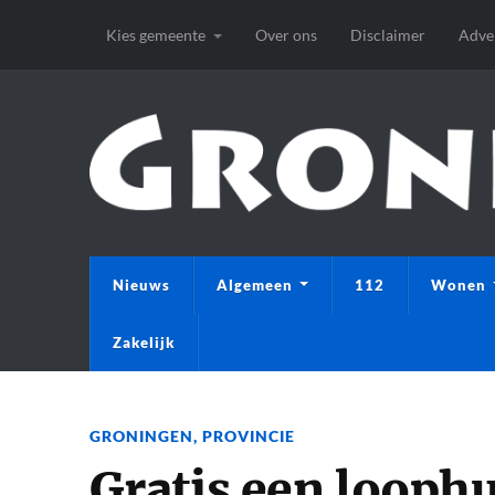
Kies gemeente
Over ons
Disclaimer
Adve
Nieuws
Algemeen
112
Wonen
Zakelijk
GRONINGEN
,
PROVINCIE
Gratis een looph