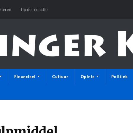
rteren
Tip de redactie
Financieel
Cultuur
Opinie
Politiek
ulpmiddel