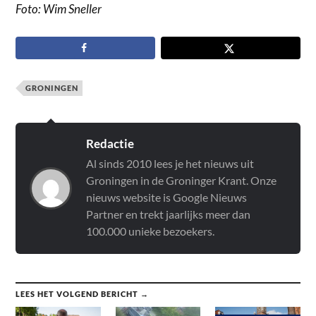
Foto: Wim Sneller
GRONINGEN
Redactie
Al sinds 2010 lees je het nieuws uit
Groningen in de Groninger Krant. Onze
nieuws website is Google Nieuws
Partner en trekt jaarlijks meer dan
100.000 unieke bezoekers.
LEES HET VOLGEND BERICHT →