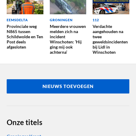
EEMSDELTA
GRONINGEN
112
Provinciale weg
Meerdere vrouwen
Verdachte
N865 tussen
melden zich na
aangehouden na
Schildwolde en Ten
incident
twee
Post deels
Winschoten: ‘Hij
geweldsincidenten
afgesloten
ging mij ook
bij Lidl in
achterna’
Winschoten
NIEUWS TOEVOEGEN
Onze titels