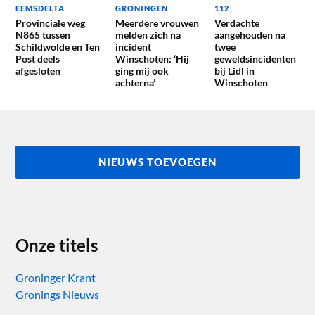
EEMSDELTA
GRONINGEN
112
Provinciale weg
Meerdere vrouwen
Verdachte
N865 tussen
melden zich na
aangehouden na
Schildwolde en Ten
incident
twee
Post deels
Winschoten: ‘Hij
geweldsincidenten
afgesloten
ging mij ook
bij Lidl in
achterna’
Winschoten
NIEUWS TOEVOEGEN
Onze titels
Groninger Krant
Gronings Nieuws